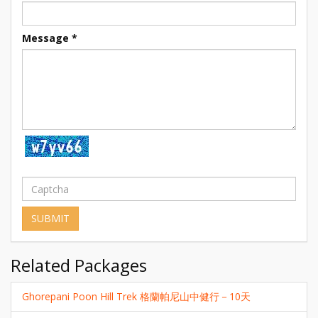
Message
*
Related Packages
Ghorepani Poon Hill Trek 格蘭帕尼山中健行－10天