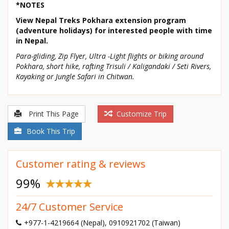
*NOTES
View Nepal Treks Pokhara extension program
(adventure holidays) for interested people with time
in Nepal.
Para-gliding, Zip Flyer, Ultra -Light flights or biking around
Pokhara, short hike, rafting Trisuli / Kaligandaki / Seti Rivers,
Kayaking or Jungle Safari in Chitwan.
Print This Page
Customize Trip
Book This Trip
Customer rating & reviews
99
%
24/7 Customer Service
+977-1-4219664 (Nepal), 0910921702 (Taiwan)