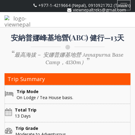
+977-1-4219664 (Nepal), 0910921702 (Taiwan)
Toggl
viewnepaltreks@gmail.com
navig
安納普娜峰基地營(ABC) 健行—13天
最高海拔－ 安娜普娜基地營 Annapurna Base
Camp，4130m）
Trip Summary
Trip Mode
On Lodge / Tea House basis.
Total Trip
13 Days
Trip Grade
Moderate to Adventurous