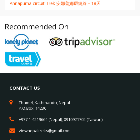
Annapurna circuit Trek 安娜普娜環繞線－18天
Recommended On
CONTACT US
Thamel, Kathmandu, Nepal
P.O.Box: 14230
+977-1-4219664 (Nepal), 0910921702 (Taiwan)
viewnepaltreks@gmail.com