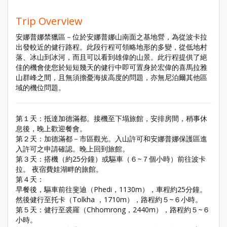
Trip Overview
安娜普娜禁獵區－位於安娜普娜山南面之基地營，為從波卡拉
出發較近的健行路程。此段行程可領略地形的多變，從低地村
落、冰山到冰河，而且可以看到雄偉的山景。此行程提供了絕
佳的機會使您於短短幾天的健行中即可置身於宏偉的喜馬拉雅
山群峰之間，且無須擔憂海拔高度的問題，亦無尼泊爾其他區
域的機位問題。
第１天：抵達加德滿都。接機至下塌旅館，安排房間，稍事休
息後，晚上歡迎餐會。
第２天：加德滿都－市區觀光。入山許可和安娜普娜保護區進
入許可之申請確認。晚上回到旅館。
第３天：搭機（約25分鐘）或驅車（６~７個小時）前往波卡
拉。 夜宿費娃湖畔的旅館。
第４天：
早餐後，驅車前往斐迪（Phedi，1130m），車程約25分鐘。
然後健行至托卡（Tolkha ，1710m），路程約５~６小時。
第５天：健行至裘羅（Chhomrong，2440m），路程約５~６
小時。